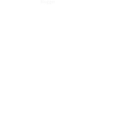
-----
Blogger
-----© 2011
Carlos Tejeda