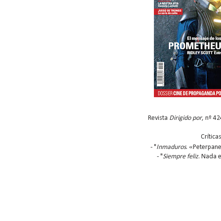
Revista
Dirigido por
, nº 4
Críticas
«
- "
Inmaduros
.
Peterpan
- "
Siempre feliz
. Nada 