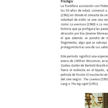
Prestigio
La fructífera asociación con Pin
los 50 años de edad, comenzó a d
(1962) en donde el cineasta da un
voluntad de estilo se une una ci
como
La aventura
(1960) o
La no
historia que ya prefigura las pau
atracción por Eva (Jeanne Moreau
el que además se pondrá de ma
fingimiento, algo que se subraya
protagonista tras una de sus salid
Este período significó una especie
enero de 1909 en Wisconsin, arras
Galileo Galilei
de Bertold Brecht e
fuera el violinista en el tejado
película de ficción
El muchacho de 
del cine negro:
The Lawless
(1950
Lang o
The big night
(1951).