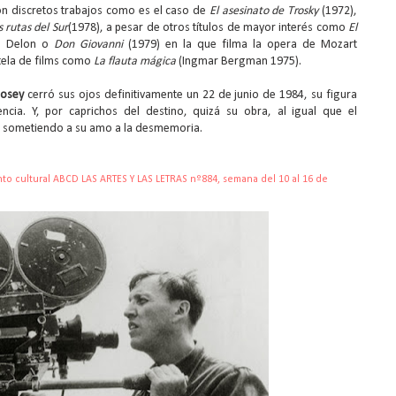
on discretos trabajos como es el caso de
El asesinato de Trosky
(1972),
s rutas del Sur
(1978), a pesar de otros títulos de mayor interés como
El
n Delon o
Don Giovanni
(1979) en la que filma la opera de Mozart
stela de films como
La flauta mágica
(Ingmar Bergman 1975).
Losey
cerró sus ojos definitivamente un 22 de junio de 1984, su figura
ncia. Y, por caprichos del destino, quizá su obra, al igual que el
ó sometiendo a su amo a la desmemoria.
nto cultural ABCD LAS ARTES Y LAS LETRAS nº884, semana del 10 al 16 de