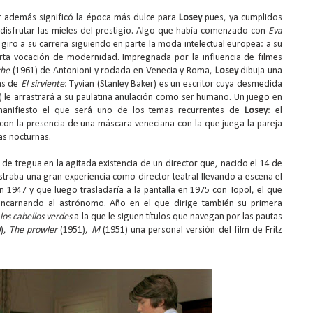
ter además significó la época más dulce para
Losey
pues, ya cumplidos
isfrutar las mieles del prestigio. Algo que había comenzado con
Eva
 giro a su carrera siguiendo en parte la moda intelectual europea: a su
erta vocación de modernidad. Impregnada por la influencia de filmes
che
(1961) de Antonioni y rodada en Venecia y Roma,
Losey
dibuja una
tas de
El sirviente
: Tyvian (Stanley Baker) es un escritor cuya desmedida
) le arrastrará a su paulatina anulación como ser humano. Un juego en
nifiesto el que será uno de los temas recurrentes de
Losey
: el
 con la presencia de una máscara veneciana con la que juega la pareja
as nocturnas.
 de tregua en la agitada existencia de un director que, nacido el 14 de
traba una gran experiencia como director teatral llevando a escena el
n 1947 y que luego trasladaría a la pantalla en 1975 con Topol, el que
, encarnando al astrónomo. Año en el que dirige también su primera
los cabellos verdes
a la que le siguen títulos que navegan por las pautas
),
The prowler
(1951),
M
(1951) una personal versión del film de Fritz