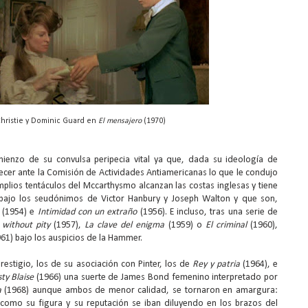
Christie y Dominic Guard en
El mensajero
(1970)
enzo de su convulsa peripecia vital ya que, dada su ideología de
ecer ante la Comisión de Actividades Antiamericanas lo que le condujo
amplios tentáculos del Mccarthysmo alcanzan las costas inglesas y tiene
s bajo los seudónimos de Victor Hanbury y Joseph Walton y que son,
(1954) e
Intimidad con un extraño
(1956). E incluso, tras una serie de
without pity
(1957),
La clave del enigma
(1959) o
El criminal
(1960),
61) bajo los auspicios de la Hammer.
estigio, los de su asociación con Pinter, los de
Rey y patria
(1964), e
ty Blaise
(1966) una suerte de James Bond femenino interpretado por
a
(1968) aunque ambos de menor calidad, se tornaron en amargura:
omo su figura y su reputación se iban diluyendo en los brazos del