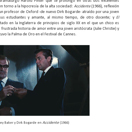
dramaturgo Harold Pinter que se prolongó en otras dos excelentes
en torno a la hipocresía de la alta sociedad:
Accidente
(1966), reflexión
 un profesor de Oxford -de nuevo Dirk Bogarde- atraído por una joven
sus estudiantes y amante, al mismo tiempo, de otro docente; y
El
ado en la Inglaterra de principios de siglo XX en el que un chico es
frustrada historia de amor entre una joven aristócrata (Julie Christie) y
tuvo la Palma de Oro en el Festival de Cannes.
Accidente
ley Baker y Dirk Bogarde en
(1966)