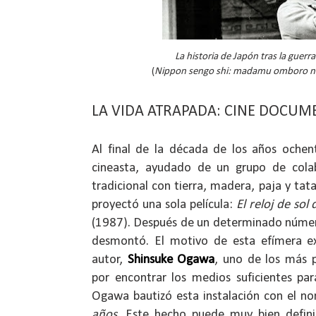
La historia de Japón tras la guer
(
Nippon sengo shi: madamu omboro no
LA VIDA ATRAPADA: CINE DOCUM
Al final de la década de los años oche
cineasta, ayudado de un grupo de colab
tradicional con tierra, madera, paja y tat
proyectó una sola película:
El reloj de sol
(1987). Después de un determinado número
desmontó. El motivo de esta efímera exp
autor,
Shinsuke Ogawa
, uno de los más p
por encontrar los medios suficientes par
Ogawa bautizó esta instalación con el 
años
. Este hecho puede muy bien definir