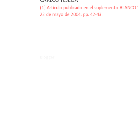
CARLOS TEJEDA
(1)
Artículo publicado en el suplemento BLANCO 
22 de mayo de 2004, pp. 42-43.
-----
Blogger
-----© 2011
Carlos Tejeda