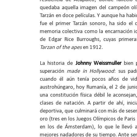
quedaba aquella imagen del campeón olí
Tarzán en doce películas. Y aunque ha hab
fue el primer Tarzán sonoro, ha sido el
memoria colectiva como la encarnación id
de Edgar Rice Burroughs, cuyas primeras
Tarzan of the apes
en 1912.
La historia de
Johnny Weissmuller
bien p
superación
made in Hollywood
: sus pad
cuando él aún tenía pocos años de vida
austrohúngaro, hoy Rumanía, el 2 de jun
una constitución física débil le aconseja
clases de natación. A partir de ahí, inic
deportiva, que culminará con más de sese
oro (tres en los Juegos Olímpicos de Pari
en los de Ámsterdam), lo que le llevó 
mejores nadadores de su tiempo. Ante seme